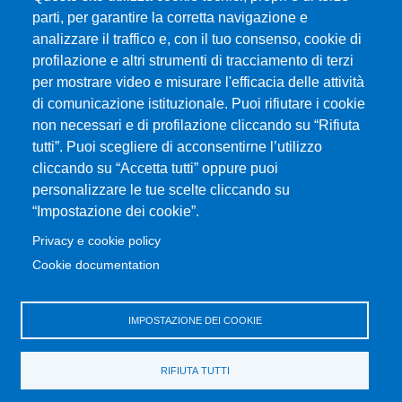
parti, per garantire la corretta navigazione e
analizzare il traffico e, con il tuo consenso, cookie di
MENÙ FOOTER 1
Accessibility statement
profilazione e altri strumenti di tracciamento di terzi
Privacy and cookie policy
per mostrare video e misurare l'efficacia delle attività
Modulistica
di comunicazione istituzionale. Puoi rifiutare i cookie
Prenotazione Aule e Laboratori Didattici
non necessari e di profilazione cliccando su “Rifiuta
tutti”. Puoi scegliere di acconsentirne l’utilizzo
Dove ci trovi
cliccando su “Accetta tutti” oppure puoi
Home Dipartimento
personalizzare le tue scelte cliccando su
Orientamento
“Impostazione dei cookie”.
Privacy e cookie policy
MENÙ FOOTER 2
Transparent administration
Cookie documentation
Change your mind on cookies
Consultazioni con le organizzazioni rappresentative
IMPOSTAZIONE DEI COOKIE
Ritiro attestati
Valutazione della Didattica
RIFIUTA TUTTI
Segreteria Studenti