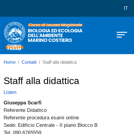
Corso di laurea in Biologia ed Ecol
Skip to main content
IT
Home
Contatti
Staff alla didattica
Staff alla didattica
Listen
Giuseppa Scarfì
Referente Didattico
Referente procedura esami online
Sede: Edificio Centrale - II piano Blocco B
Tel: 090.6765559